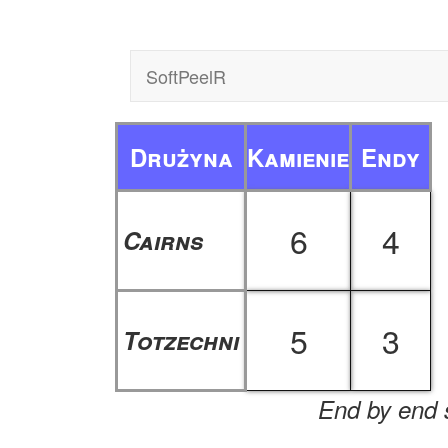
SoftPeelR
Drużyna
Kamienie
Endy
6
4
Cairns
5
3
Totzechni
End by end s