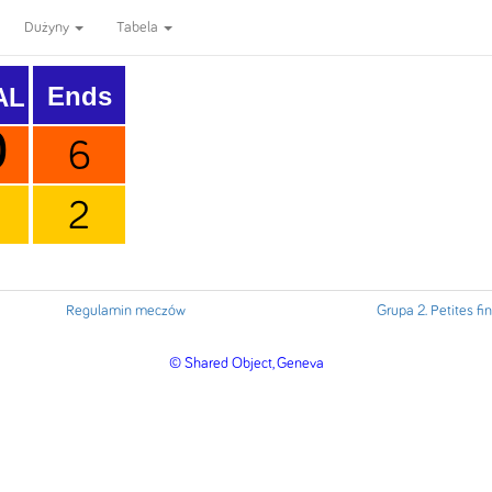
Dużyny
Tabela
Ends
AL
0
6
2
Regulamin meczów
Grupa 2. Petites fi
© Shared Object, Geneva