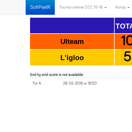
SoftPeelR
Tournoi interne CCC 15-16
Rundy
TOT
1
Ulteam
5
L'igloo
End by end score is not available
Tor A
28-02-2016 w 18:50