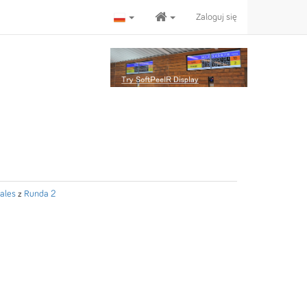
Zaloguj się
nales
z
Runda 2