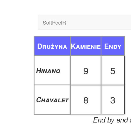
SoftPeelR
Drużyna
Kamienie
Endy
9
5
Hinano
8
3
Chavalet
End by end s