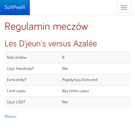
SoftPeelR
Toggle
naviga
Regulamin meczów
Les D'jeun's versus Azalée
Ilość endów
8
Użyć Handicap?
Nie
Extra endy?
Pojedyńczy Extra end
Limit czasu
Bez limitu czasu
Użyć LSD?
Nie
Wstecz