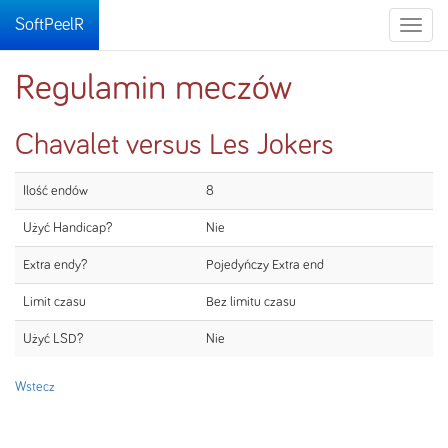
SoftPeelR
Toggle
naviga
Regulamin meczów
Chavalet versus Les Jokers
Ilość endów
8
Użyć Handicap?
Nie
Extra endy?
Pojedyńczy Extra end
Limit czasu
Bez limitu czasu
Użyć LSD?
Nie
Wstecz