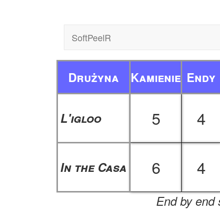
SoftPeelR
Drużyna
Kamienie
Endy
5
4
L'igloo
6
4
In the Casa
End by end s