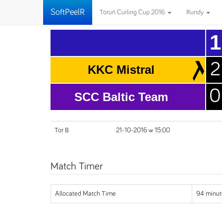
SoftPeelR
Toruń Curling Cup 2016
Rundy
1
2
KKC Mistral
0
SCC Baltic Team
Tor B
21-10-2016 w 15:00
Match Timer
Allocated Match Time
94 minut