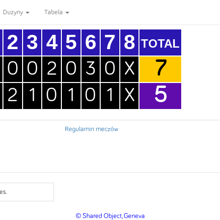
Dużyny
Tabela
2
3
4
5
6
7
8
TOTAL
7
0
0
2
0
3
0
X
5
2
1
0
1
0
1
X
Regulamin meczów
es.
© Shared Object, Geneva