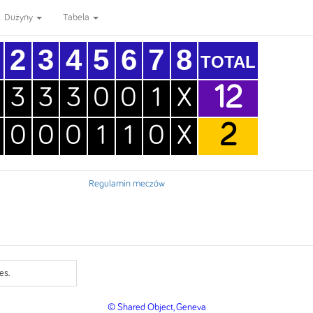
Dużyny
Tabela
2
3
4
5
6
7
8
TOTAL
12
3
3
3
0
0
1
X
2
0
0
0
1
1
0
X
Regulamin meczów
es.
© Shared Object, Geneva