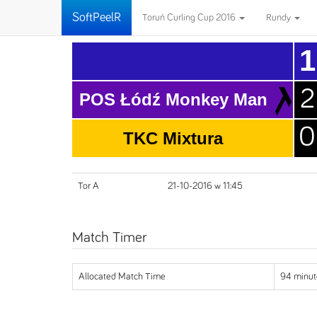
SoftPeelR
Toruń Curling Cup 2016
Rundy
1
2
POS Łódź Monkey Man
0
TKC Mixtura
Tor A
21-10-2016 w 11:45
Match Timer
Allocated Match Time
94 minut