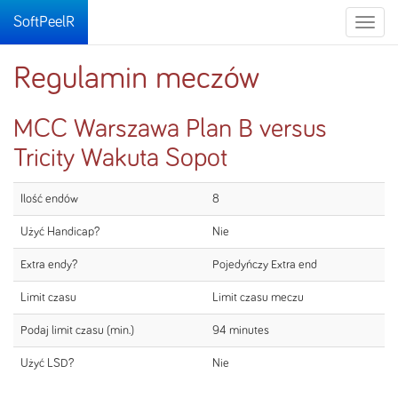
SoftPeelR
Toggle
naviga
Regulamin meczów
MCC Warszawa Plan B versus
Tricity Wakuta Sopot
Ilość endów
8
Użyć Handicap?
Nie
Extra endy?
Pojedyńczy Extra end
Limit czasu
Limit czasu meczu
Podaj limit czasu (min.)
94 minutes
Użyć LSD?
Nie