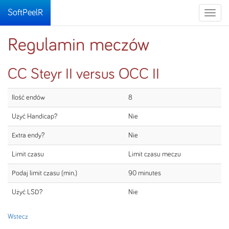
SoftPeelR
Toggle
naviga
Regulamin meczów
CC Steyr II versus OCC II
Ilość endów
8
Użyć Handicap?
Nie
Extra endy?
Nie
Limit czasu
Limit czasu meczu
Podaj limit czasu (min.)
90 minutes
Użyć LSD?
Nie
Wstecz