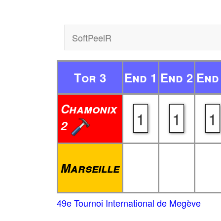
SoftPeelR
Tor 3
End 1
End 2
End
Chamonix
1
1
1
2
Marseille
49e Tournoi International de Megève