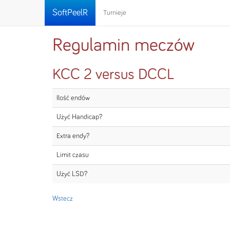
SoftPeelR
Turnieje
Regulamin meczów
KCC 2 versus DCCL
Ilość endów
Użyć Handicap?
Extra endy?
Limit czasu
Użyć LSD?
Wstecz