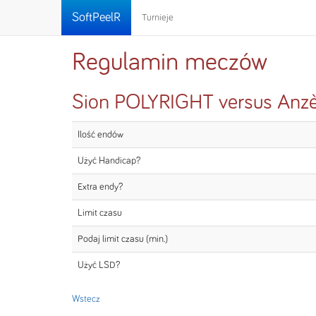
SoftPeelR
Turnieje
Regulamin meczów
Sion POLYRIGHT versus An
Ilość endów
Użyć Handicap?
Extra endy?
Limit czasu
Podaj limit czasu (min.)
Użyć LSD?
Wstecz