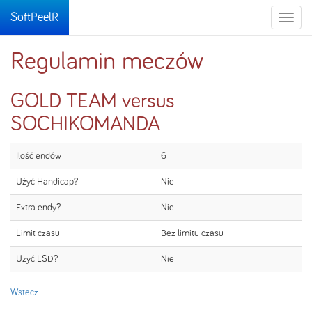
SoftPeelR
Toggle
naviga
Regulamin meczów
GOLD TEAM versus
SOCHIKOMANDA
Ilość endów
6
Użyć Handicap?
Nie
Extra endy?
Nie
Limit czasu
Bez limitu czasu
Użyć LSD?
Nie
Wstecz