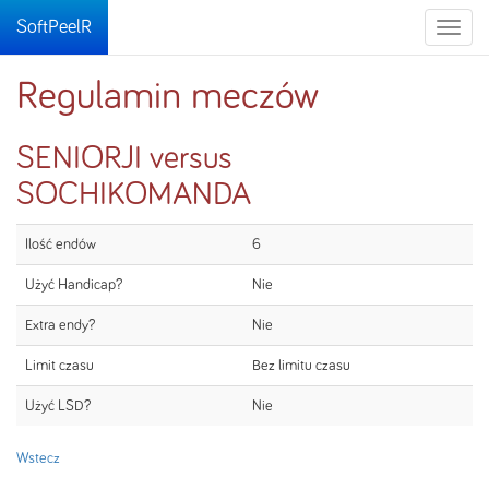
SoftPeelR
Toggle
naviga
Regulamin meczów
SENIORJI versus
SOCHIKOMANDA
Ilość endów
6
Użyć Handicap?
Nie
Extra endy?
Nie
Limit czasu
Bez limitu czasu
Użyć LSD?
Nie
Wstecz