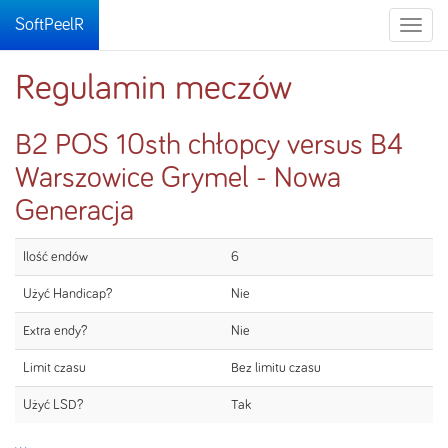
SoftPeelR
Toggle
naviga
Regulamin meczów
B2 POS 10sth chłopcy versus B4
Warszowice Grymel - Nowa
Generacja
Ilość endów
6
Użyć Handicap?
Nie
Extra endy?
Nie
Limit czasu
Bez limitu czasu
Użyć LSD?
Tak