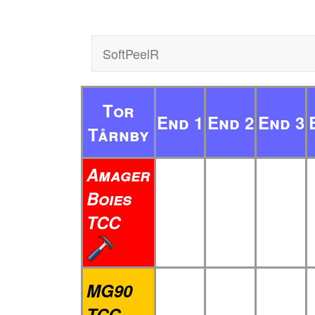
SoftPeelR
Tor
End 1
End 2
End 3
Tårnby
Amager
Boies
TCC
MG90
TCC