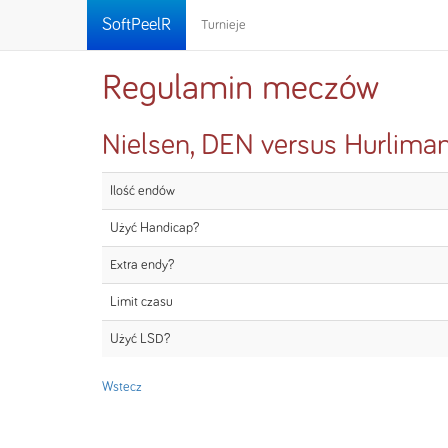
SoftPeelR
Turnieje
Regulamin meczów
Nielsen, DEN versus Hurliman
Ilość endów
Użyć Handicap?
Extra endy?
Limit czasu
Użyć LSD?
Wstecz