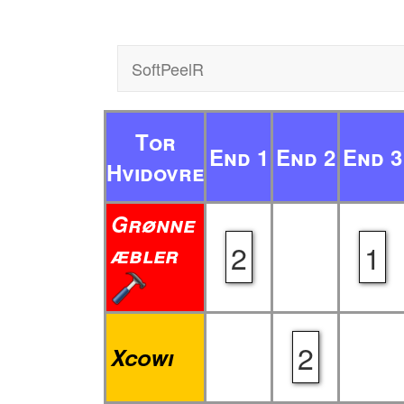
SoftPeelR
Tor
End 1
End 2
End 3
Hvidovre
Grønne
2
1
æbler
2
Xcowi