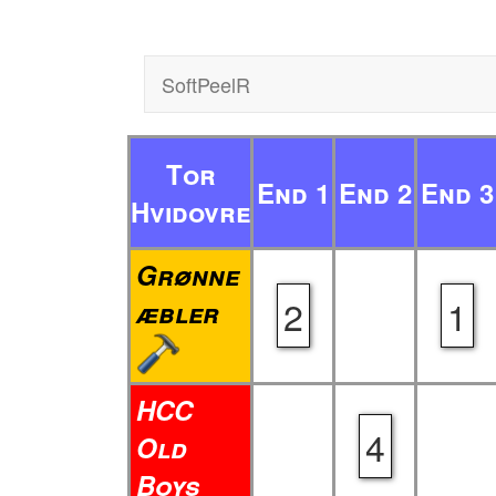
SoftPeelR
Tor
End 1
End 2
End 3
Hvidovre
Grønne
2
1
æbler
HCC
4
Old
Boys