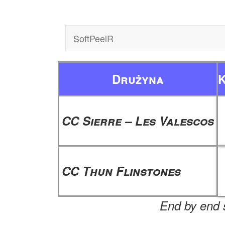
SoftPeelR
Drużyna
K
CC Sierre – Les Valescos
CC Thun Flinstones
End by end s