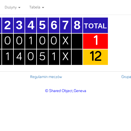
Dużyny
Tabela
2
3
4
5
6
7
8
TOTAL
1
0
0
1
0
0
X
12
1
4
0
5
1
X
Regulamin meczów
Grupa
© Shared Object, Geneva