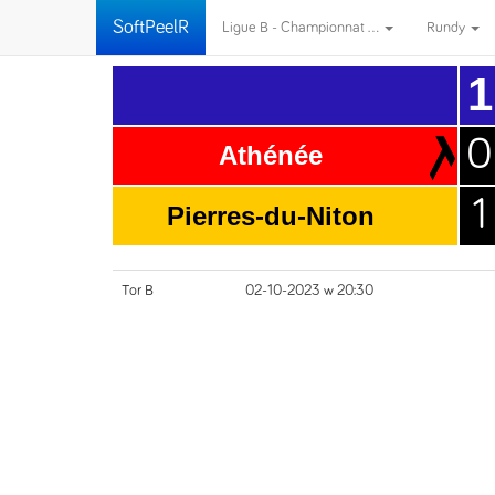
SoftPeelR
Ligue B - Championnat ...
Rundy
1
0
Athénée
1
Pierres-du-Niton
Tor B
02-10-2023 w 20:30