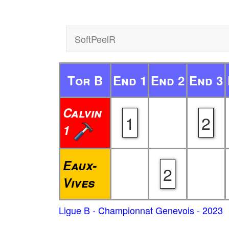
SoftPeelR
Tor B
End 1
End 2
End 3
Calvin
1
2
1
Eaux-
2
Vives
Ligue B - Championnat Genevois - 2023