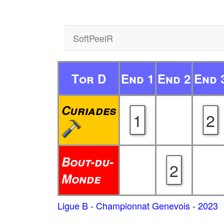
SoftPeelR
Tor D
End 1
End 2
End 
Curiades
1
2
Bout-du-
2
Monde
Ligue B - Championnat Genevois - 2023