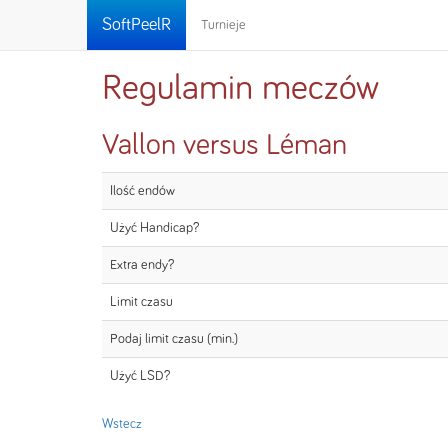
SoftPeelR
Turnieje
Regulamin meczów
Vallon versus Léman
Ilość endów
Użyć Handicap?
Extra endy?
Limit czasu
Podaj limit czasu (min.)
Użyć LSD?
Wstecz