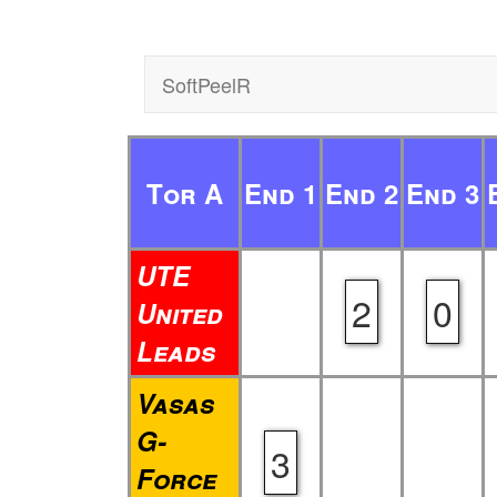
SoftPeelR
Tor A
End 1
End 2
End 3
UTE
2
0
United
Leads
Vasas
G-
3
Force