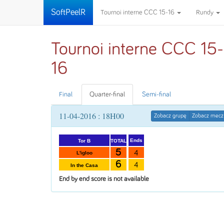
SoftPeelR
Tournoi interne CCC 15-16
Rundy
Tournoi interne CCC 15-
16
Final
Quarter-final
Semi-final
11-04-2016 : 18H00
Zobacz grupę
Zobacz mecz
Ends
TOTAL
Tor B
5
4
L'igloo
6
4
In the Casa
End by end score is not available