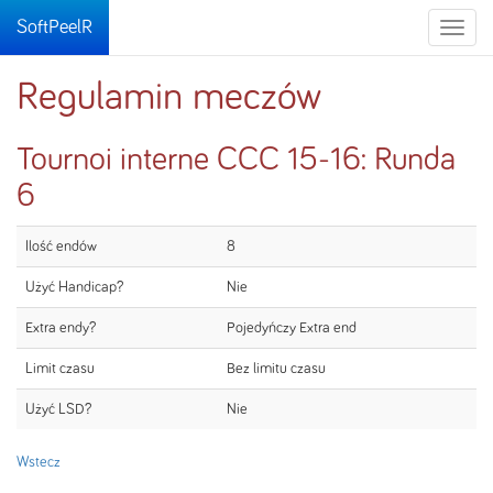
SoftPeelR
Toggle
naviga
Regulamin meczów
Tournoi interne CCC 15-16: Runda
6
Ilość endów
8
Użyć Handicap?
Nie
Extra endy?
Pojedyńczy Extra end
Limit czasu
Bez limitu czasu
Użyć LSD?
Nie
Wstecz