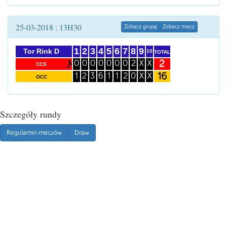
25-03-2018 : 13H30
Zobacz grupę
Zobacz mecz
1
2
3
4
5
6
7
8
9
Tor Rink D
10
TOTAL
2
0
0
0
0
0
0
0
2
X
X
CCS
16
1
2
3
6
1
1
2
0
X
X
OCC
Szczegóły rundy
Regulamin meczów
Draw