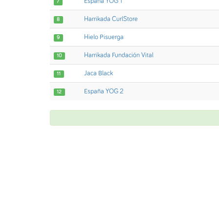
España YOG 1
7
Harrikada CurlStore
8
Hielo Pisuerga
9
Harrikada Fundación Vital
10
Jaca Black
11
España YOG 2
12