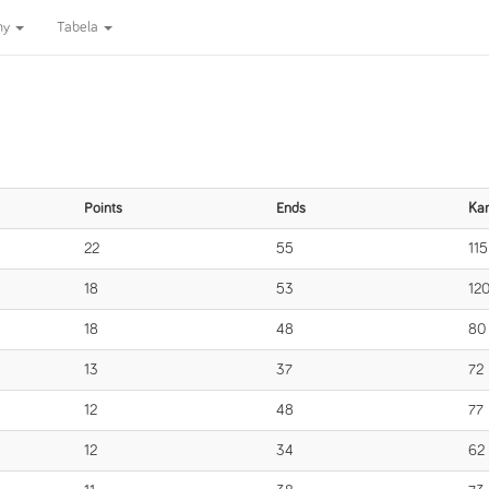
ny
Tabela
Points
Ends
Ka
22
55
115
18
53
12
18
48
80
13
37
72
12
48
77
12
34
62