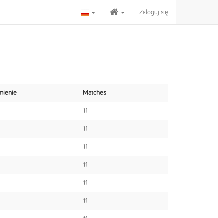
Zaloguj się
mienie
Matches
11
0
11
11
11
11
11