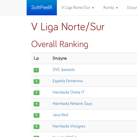
SoftPeelR
V Liga Norte/Sur
Rundy
Duży
V Liga Norte/Sur
Overall Ranking
L.p.
Drużyna
SVC Iparpolo
1
España Femenino
2
Harrikada Oreka IT
3
Harrikada Nekane Says
4
Jaca Red
5
Harrikada Vitrogres
6