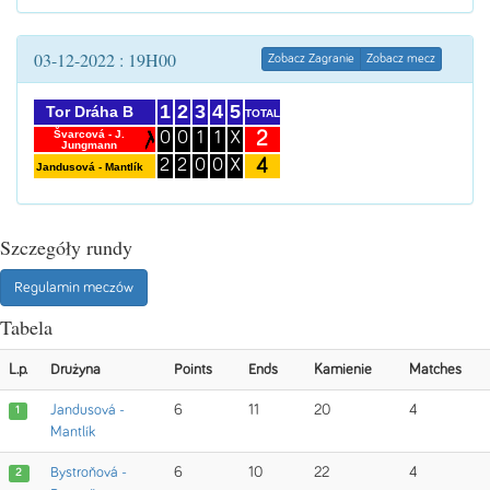
03-12-2022 : 19H00
Zobacz Zagranie
Zobacz mecz
1
2
3
4
5
Tor Dráha B
TOTAL
2
Švarcová - J.
0
0
1
1
X
Jungmann
4
2
2
0
0
X
Jandusová - Mantlík
Szczegóły rundy
Regulamin meczów
Tabela
L.p.
Drużyna
Points
Ends
Kamienie
Matches
Jandusová -
6
11
20
4
1
Mantlík
Bystroňová -
6
10
22
4
2