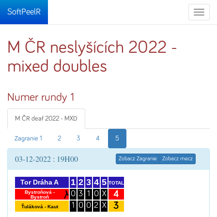
SoftPeelR
Toggle
naviga
M ČR neslyšících 2022 -
mixed doubles
Numer rundy 1
M ČR deaf 2022 - MXD
Zagranie 1
2
3
4
5
03-12-2022 : 19H00
Zobacz Zagranie
Zobacz mecz
1
2
3
4
5
Tor Dráha A
TOTAL
4
Bystroňová -
0
3
1
0
X
Bystroň
3
1
0
0
2
X
Ťuláková - Kaut