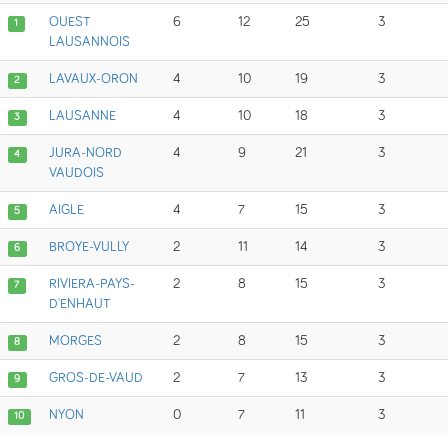
OUEST
6
12
25
3
1
LAUSANNOIS
LAVAUX-ORON
4
10
19
3
2
LAUSANNE
4
10
18
3
3
JURA-NORD
4
9
21
3
4
VAUDOIS
AIGLE
4
7
15
3
5
BROYE-VULLY
2
11
14
3
6
RIVIERA-PAYS-
2
8
15
3
7
D'ENHAUT
MORGES
2
8
15
3
8
GROS-DE-VAUD
2
7
13
3
9
NYON
0
7
11
3
10