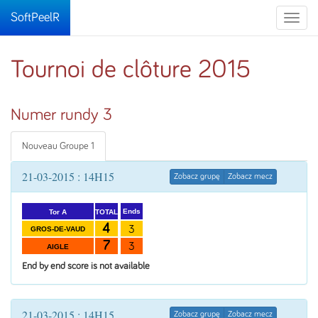
SoftPeelR
Toggle
naviga
Tournoi de clôture 2015
Numer rundy 3
Nouveau Groupe 1
21-03-2015 : 14H15
Zobacz grupę
Zobacz mecz
Ends
TOTAL
Tor A
4
3
GROS-DE-VAUD
7
3
AIGLE
End by end score is not available
21-03-2015 : 14H15
Zobacz grupę
Zobacz mecz