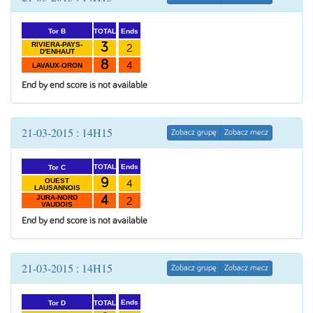
Ends
TOTAL
Tor B
3
RIVIERA-PAYS-
2
D'ENHAUT
8
4
LAVAUX-ORON
End by end score is not available
21-03-2015 : 14H15
Zobacz grupę
Zobacz mecz
Ends
TOTAL
Tor C
9
OUEST
4
LAUSANNOIS
4
JURA-NORD
2
VAUDOIS
End by end score is not available
21-03-2015 : 14H15
Zobacz grupę
Zobacz mecz
Ends
TOTAL
Tor D