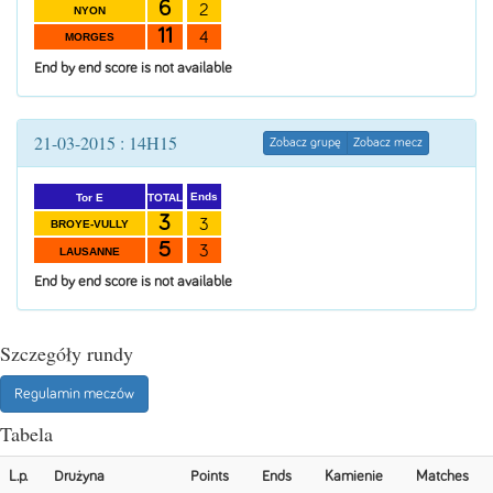
6
2
NYON
11
4
MORGES
End by end score is not available
21-03-2015 : 14H15
Zobacz grupę
Zobacz mecz
Ends
TOTAL
Tor E
3
3
BROYE-VULLY
5
3
LAUSANNE
End by end score is not available
Szczegóły rundy
Regulamin meczów
Tabela
L.p.
Drużyna
Points
Ends
Kamienie
Matches