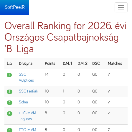
SoftPeelR
Toggle
naviga
Overall Ranking for 2026. évi
Országos Csapatbajnokság
'B' Liga
L.p.
Drużyna
Points
D.M. 1
D.M. 2
DSC
Matches
SSC
14
0
0
0.0
7
1
Vulptices
SSC Férfiak
10
1
0
0.0
7
2
Schei
10
0
0
0.0
7
3
FTC-MVM
8
0
0
0.0
7
4
Jaguars
FTC-MVM
8
0
0
0.0
7
5