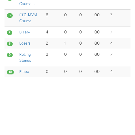
Osuma II.
FTC-MVM
6
0
0
0.0
7
6
Osuma
B Terv
4
0
0
0.0
7
7
Losers
2
1
0
0.0
4
8
Rolling
2
0
0
0.0
7
9
Stones
Piatra
0
0
0
0.0
4
10