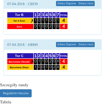
07-04-2018 : 12H30
Zobacz Zagranie
Zobacz mecz
1
2
3
4
5
6
7
Tor B
TOTAL
4
1
0
1
1
0
0
1
Val d Aran
4
0
1
0
0
2
1
0
Jaca
07-04-2018 : 10H00
Zobacz Zagranie
Zobacz mecz
1
2
3
4
5
6
7
Tor C
TOTAL
4
0
1
1
0
2
0
X
Barcelona Obradó
4
1
0
0
1
0
2
X
Barcelona Shaw
Szczegóły rundy
Regulamin meczów
Tabela