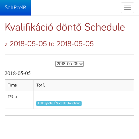
SoftPeelR
Toggle
naviga
Kvalifikáció döntő Schedule
z 2018-05-05 to 2018-05-05
2018-05-05
Time
Tor 1.
17:55
Runda 1
UTE Ifjonti HÉV v UTE Four Four