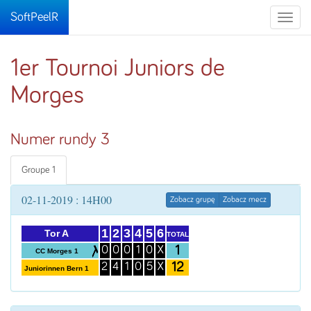
SoftPeelR
Toggle
naviga
1er Tournoi Juniors de
Morges
Numer rundy 3
Groupe 1
02-11-2019 : 14H00
Zobacz grupę
Zobacz mecz
1
2
3
4
5
6
Tor A
TOTAL
1
0
0
0
1
0
X
CC Morges 1
12
2
4
1
0
5
X
Juniorinnen Bern 1