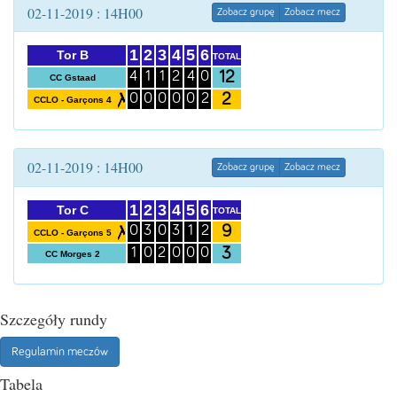
02-11-2019 : 14H00
Zobacz grupę
Zobacz mecz
1
2
3
4
5
6
Tor B
TOTAL
12
4
1
1
2
4
0
CC Gstaad
2
0
0
0
0
0
2
CCLO - Garçons 4
02-11-2019 : 14H00
Zobacz grupę
Zobacz mecz
1
2
3
4
5
6
Tor C
TOTAL
9
0
3
0
3
1
2
CCLO - Garçons 5
3
1
0
2
0
0
0
CC Morges 2
Szczegóły rundy
Regulamin meczów
Tabela