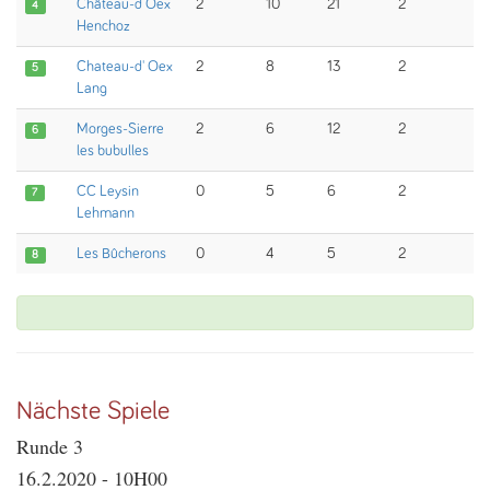
Château-d Oex
2
10
21
2
4
Henchoz
Chateau-d' Oex
2
8
13
2
5
Lang
Morges-Sierre
2
6
12
2
6
les bubulles
CC Leysin
0
5
6
2
7
Lehmann
Les Bûcherons
0
4
5
2
8
Nächste Spiele
Runde 3
16.2.2020 - 10H00