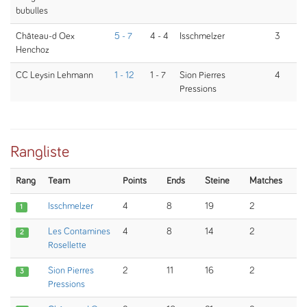
bubulles
Château-d Oex
5 - 7
4 - 4
Isschmelzer
3
Henchoz
CC Leysin Lehmann
1 - 12
1 - 7
Sion Pierres
4
Pressions
Rangliste
Rang
Team
Points
Ends
Steine
Matches
Isschmelzer
4
8
19
2
1
Les Contamines
4
8
14
2
2
Rosellette
Sion Pierres
2
11
16
2
3
Pressions