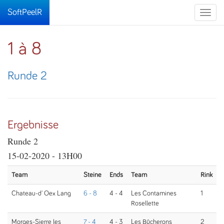
SoftPeelR
Toggle
naviga
1 à 8
Runde 2
Ergebnisse
Runde 2
15-02-2020 - 13H00
Team
Steine
Ends
Team
Rink
Chateau-d' Oex Lang
6 - 8
4 - 4
Les Contamines
1
Rosellette
Morges-Sierre les
7 - 4
4 - 3
Les Bûcherons
2