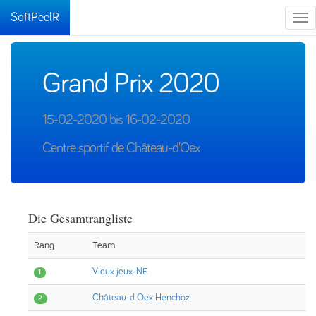
SoftPeelR
Tog
nav
Grand Prix 2020
15-02-2020 bis 16-02-2020
Centre sportif de Château-d'Oex
Die Gesamtrangliste
Rang
Team
Vieux jeux-NE
1
Château-d Oex Henchoz
2