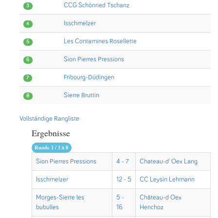
CCG Schönried Tschanz
3
Isschmelzer
4
Les Contamines Rosellette
5
Sion Pierres Pressions
6
Fribourg-Düdingen
7
Sierre Bruttin
8
Vollständige Rangliste
Ergebnisse
Runde 1 / 1 à 8
Sion Pierres Pressions
4 - 7
Chateau-d' Oex Lang
Isschmelzer
12 - 5
CC Leysin Lehmann
Morges-Sierre les
5 -
Château-d Oex
bubulles
16
Henchoz