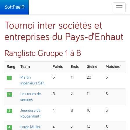
SoftPeelR
Toggle
naviga
Tournoi inter sociétés et
entreprises du Pays-d’Enhaut
Rangliste Gruppe 1 à 8
Rang
Team
Points
Ends
Steine
Matches
Martin
6
11
20
3
1
Ingénieurs Sàrl
Les roues de
5
7
11
3
2
secours
Jeunesse de
4
8
16
3
3
Rougemont 1
Forge Muller
4
7
14
3
4