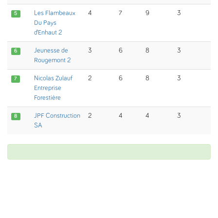
Les Flambeaux
4
7
9
3
5
Du Pays
d’Enhaut 2
Jeunesse de
3
6
8
3
6
Rougemont 2
Nicolas Zulauf
2
6
8
3
7
Entreprise
Forestière
JPF Construction
2
4
4
3
8
SA