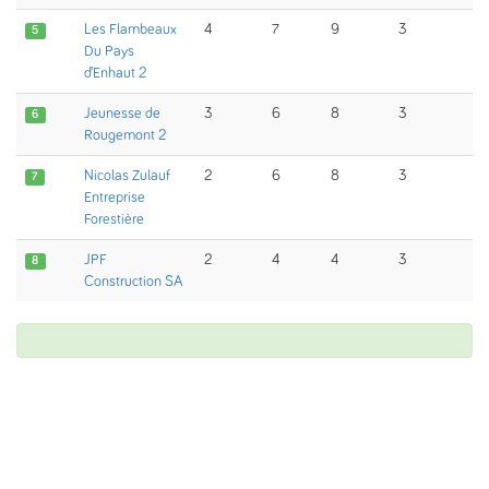
Les Flambeaux
4
7
9
3
5
Du Pays
d’Enhaut 2
Jeunesse de
3
6
8
3
6
Rougemont 2
Nicolas Zulauf
2
6
8
3
7
Entreprise
Forestière
JPF
2
4
4
3
8
Construction SA