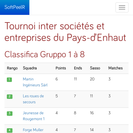
SoftPeelR
Toggle
naviga
Tournoi inter sociétés et
entreprises du Pays-d’Enhaut
Classifica Gruppo 1 à 8
Rango
Squadra
Points
Ends
Sasso
Matches
Martin
6
11
20
3
1
Ingénieurs Sàrl
Les roues de
5
7
11
3
2
secours
Jeunesse de
4
8
16
3
3
Rougemont 1
Forge Muller
4
7
14
3
4