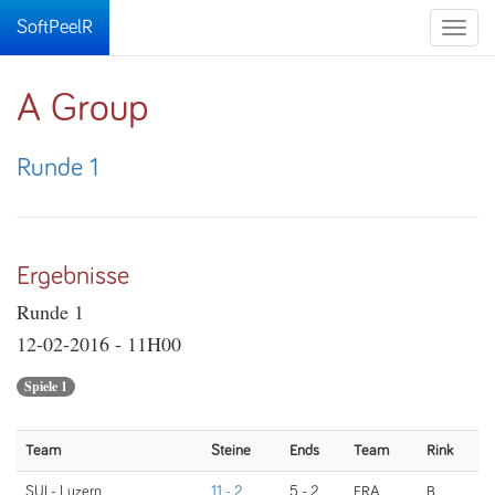
SoftPeelR
Toggle
naviga
A Group
Runde 1
Ergebnisse
Runde 1
12-02-2016 - 11H00
Spiele 1
Team
Steine
Ends
Team
Rink
SUI - Luzern
11 - 2
5 - 2
FRA
B