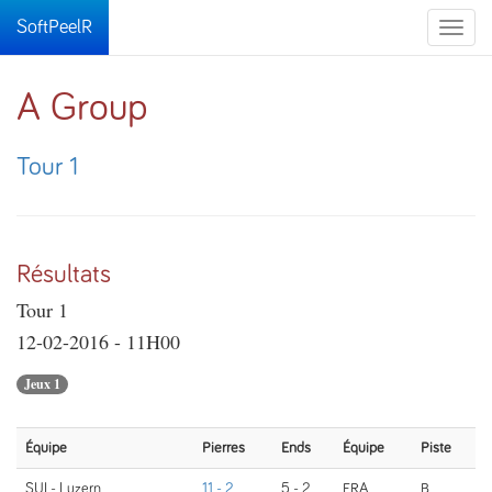
SoftPeelR
Toggle
naviga
A Group
Tour 1
Résultats
Tour 1
12-02-2016 - 11H00
Jeux 1
Équipe
Pierres
Ends
Équipe
Piste
SUI - Luzern
11 - 2
5 - 2
FRA
B