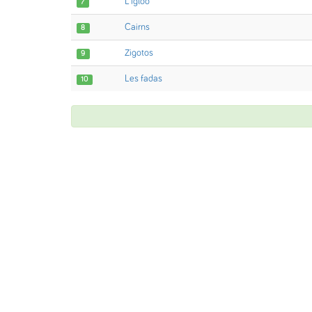
L'igloo
7
Cairns
8
Zigotos
9
Les fadas
10