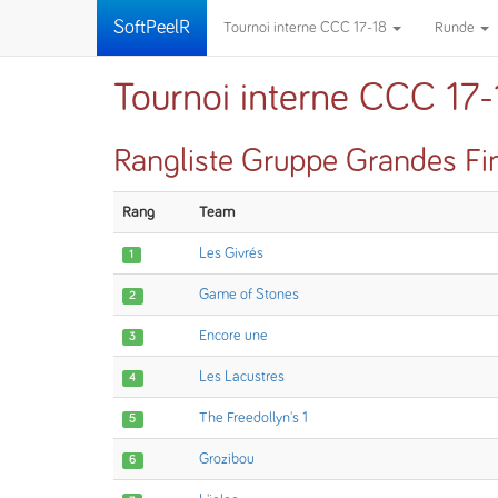
SoftPeelR
Tournoi interne CCC 17-18
Runde
Tournoi interne CCC 17-
Rangliste Gruppe Grandes Fi
Rang
Team
Les Givrés
1
Game of Stones
2
Encore une
3
Les Lacustres
4
The Freedollyn's 1
5
Grozibou
6