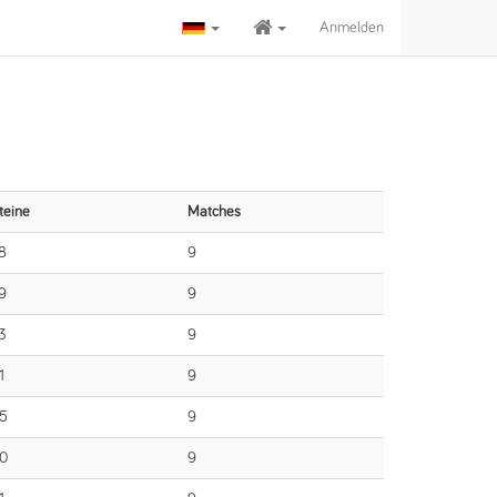
Anmelden
teine
Matches
8
9
9
9
3
9
1
9
5
9
0
9