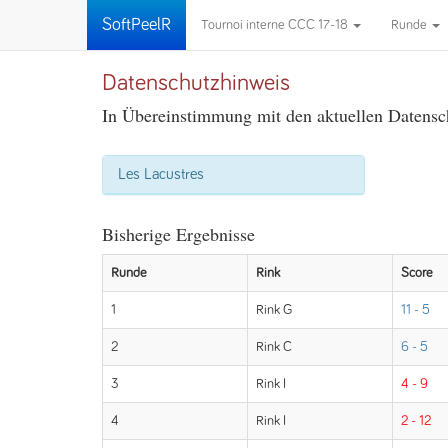
SoftPeelR
Tournoi interne CCC 17-18
Runde
Datenschutzhinweis
In Übereinstimmung mit den aktuellen Datensch
Les Lacustres
Bisherige Ergebnisse
Runde
Rink
Score
1
Rink G
11 - 5
2
Rink C
6 - 5
3
Rink I
4 - 9
4
Rink I
2 - 12