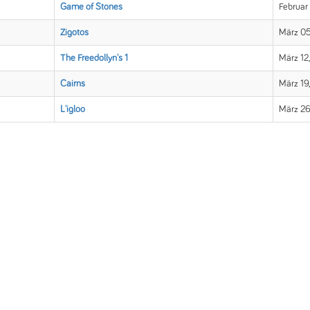
Game of Stones
Februar
Zigotos
März 05
The Freedollyn's 1
März 12
Cairns
März 19
L'igloo
März 26