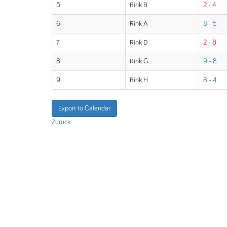
5
Rink B
2 - 4
6
Rink A
8 - 5
7
Rink D
2 - 8
8
Rink G
9 - 8
9
Rink H
8 - 4
Export to Calendar
Zurück