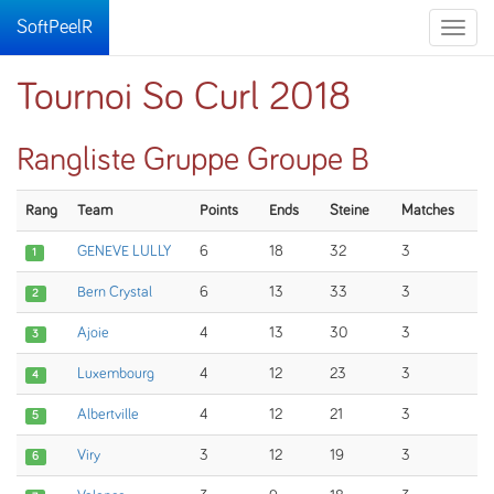
SoftPeelR
Toggle
naviga
Tournoi So Curl 2018
Rangliste Gruppe Groupe B
Rang
Team
Points
Ends
Steine
Matches
GENEVE LULLY
6
18
32
3
1
Bern Crystal
6
13
33
3
2
Ajoie
4
13
30
3
3
Luxembourg
4
12
23
3
4
Albertville
4
12
21
3
5
Viry
3
12
19
3
6