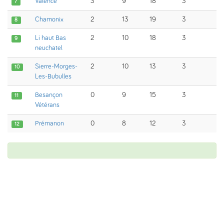
Valence
3
9
18
3
7
Chamonix
2
13
19
3
8
Li haut Bas
2
10
18
3
9
neuchatel
Sierre-Morges-
2
10
13
3
10
Les-Bubulles
Besançon
0
9
15
3
11
Vétérans
Prémanon
0
8
12
3
12