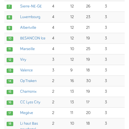
Sierre-NE-GE
4
12
26
3
7
Luxembourg
4
12
23
3
8
Albertville
4
12
21
3
9
BESANCON Ice
4
12
19
3
10
Marseille
4
10
25
3
11
Viry
3
12
19
3
12
Valence
3
9
18
3
13
Op'Traken
2
16
30
3
14
Chamonix
2
13
19
3
15
CC Lyss City
2
13
17
3
16
Megève
2
11
20
3
17
Li haut Bas
2
10
18
3
18