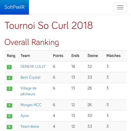
SoftPeelR
Toggle
naviga
Tournoi So Curl 2018
Overall Ranking
Rang
Team
Points
Ends
Steine
Matches
GENEVE LULLY
6
18
32
3
1
Bern Crystal
6
13
33
3
2
Village de
6
13
28
3
3
pêcheurs
Morges HCC
6
12
26
3
4
Ajoie
4
13
30
3
5
Team Biere
4
12
33
3
6