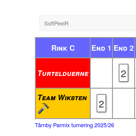
SoftPeelR
Rink C
End 1
End 2
2
Turtelduerne
Team Wiksten
2
Tårnby Parmix turnering 2025/26