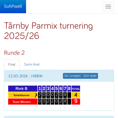
SoftPeelR
Toggle
naviga
Tårnby Parmix turnering
2025/26
Runde 2
Final
Semi-final
12-03-2026 : 19H00
Zur Gruppen
Zum Spiel
1
2
3
4
5
6
7
8
Rink B
TOTAL
4
2
0
0
0
2
0
X
Turtelduerne
9
0
3
2
2
0
2
X
Team Wiksten