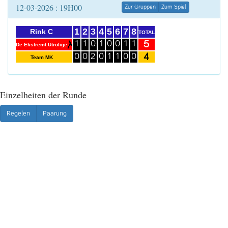
12-03-2026 : 19H00
Zur Gruppen
Zum Spiel
1
2
3
4
5
6
7
8
Rink C
TOTAL
5
1
1
0
1
0
0
1
1
De Ekstremt Utrolige
4
0
0
2
0
1
1
0
0
Team MK
Einzelheiten der Runde
Regelen
Paarung