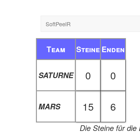
SoftPeelR
Team
Steine
Enden
0
0
SATURNE
15
6
MARS
Die Steine für die