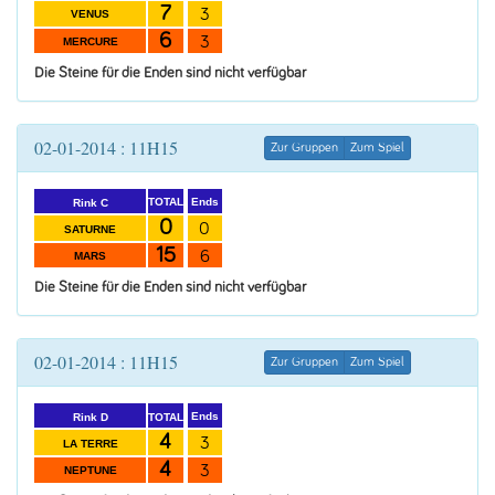
7
3
VENUS
6
3
MERCURE
Die Steine für die Enden sind nicht verfügbar
02-01-2014 : 11H15
Zur Gruppen
Zum Spiel
Ends
TOTAL
Rink C
0
0
SATURNE
15
6
MARS
Die Steine für die Enden sind nicht verfügbar
02-01-2014 : 11H15
Zur Gruppen
Zum Spiel
Ends
TOTAL
Rink D
4
3
LA TERRE
4
3
NEPTUNE