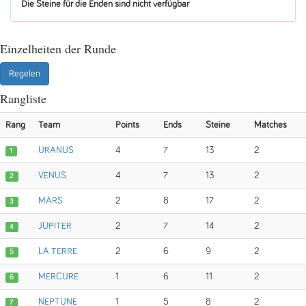
Die Steine für die Enden sind nicht verfügbar
Einzelheiten der Runde
Regelen
Rangliste
Rang
Team
Points
Ends
Steine
Matches
URANUS
4
7
13
2
1
VENUS
4
7
13
2
2
MARS
2
8
17
2
3
JUPITER
2
7
14
2
4
LA TERRE
2
6
9
2
5
MERCURE
1
6
11
2
6
NEPTUNE
1
5
8
2
7