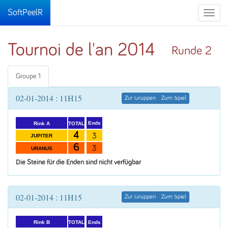
SoftPeelR
Toggle
naviga
Tournoi de l'an 2014
Runde 2
Groupe 1
02-01-2014 : 11H15
Zur Gruppen
Zum Spiel
Ends
TOTAL
Rink A
4
3
JUPITER
6
3
URANUS
Die Steine für die Enden sind nicht verfügbar
02-01-2014 : 11H15
Zur Gruppen
Zum Spiel
Ends
TOTAL
Rink B